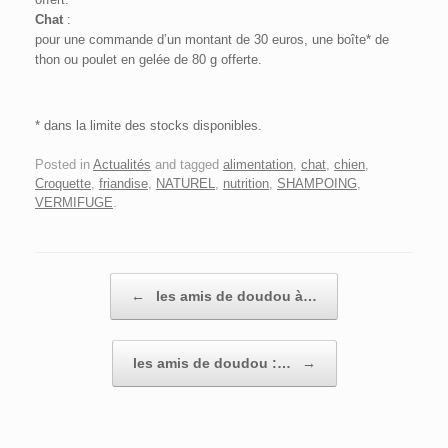
Chat
:
pour une commande d’un montant de 30 euros, une boîte* de
thon ou poulet en gelée de 80 g offerte.
* dans la limite des stocks disponibles.
Posted in
Actualités
and tagged
alimentation
,
chat
,
chien
,
Croquette
,
friandise
,
NATUREL
,
nutrition
,
SHAMPOING
,
VERMIFUGE
.
Post navigation
←
les amis de doudou à…
les amis de doudou :…
→