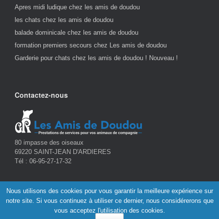
Apres midi ludique chez les amis de doudou
les chats chez les amis de doudou
balade dominicale chez les amis de doudou
formation premiers secours chez Les amis de doudou
Garderie pour chats chez les amis de doudou ! Nouveau !
Contactez-nous
80 impasse des oiseaux
69220 SAINT-JEAN D'ARDIERES
Tél : 06-95-27-17-32
Nous utilisons des cookies pour vous garantir la meilleure expérience sur
© Les Amis de Doudou, garderie pension canine familiale hors-boxes
notre site. Si vous continuez à utiliser ce dernier, nous considérerons que
et à domicile -
Saint Jean d'Ardières - Belleville - Rhône -
Tous droits
vous acceptez l'utilisation des cookies.
réservés - 2026 -
Mentions légales
-
Politique de confidentialité