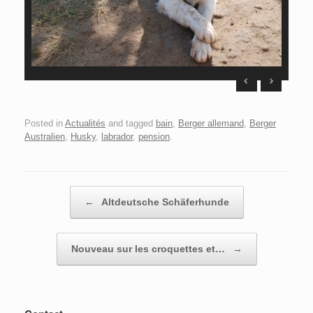
Posted in
Actualités
and tagged
bain
,
Berger allemand
,
Berger
Australien
,
Husky
,
labrador
,
pension
.
Post navigation
←
Altdeutsche Schäferhunde
Nouveau sur les croquettes et…
→